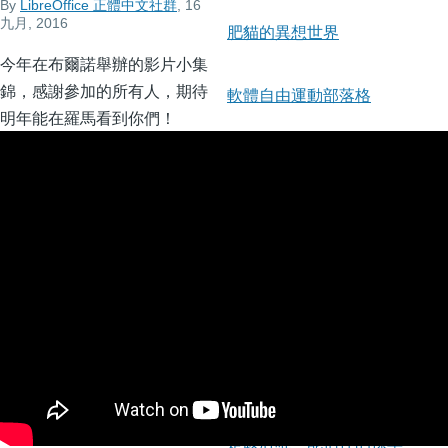
By
LibreOffice 正體中文社群
, 16
九月, 2016
肥貓的異想世界
今年在布爾諾舉辦的影片小集
錦，感謝參加的所有人，期待
軟體自由運動部落格
明年能在羅馬看到你們！
馬哥的大小事
My Libre World
社會派宅爸
最新文章
二十年後，ODF 依然是辦公
文件唯一真正的開放標準，也
是政府唯一能信任的標準