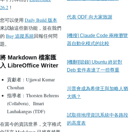
26.2
！
代表 ODF 向大家致謝
您可以使用
Daily Build 版本
來試驗這些新功能，並在我們
的
Bug 追蹤系統
回報任何問
[機搜] Claude Code 兩種瀏覽
題。
器自動化模式的比較
將 Markdown 檔案匯
[機翻][節錄] Ubuntu 終於對
入 LibreOffice Writer
Deb 套件表達了一些尊重
貢獻者：Ujjawal Kumar
Chouhan
川普會成為希律王與加略人猶
指導者：Thorsten Behrens
大嗎？
(Collabora)、Ilmari
Lauhakangas (TDF)
試取得地理資訊系統中各路段
的高度表
在當今的資訊世界，文字格式
化語言 Markdown 已越來越普