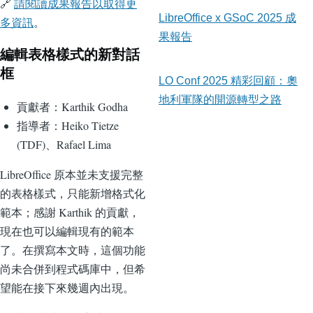
🔗
請閱讀成果報告以取得更
LibreOffice x GSoC 2025 成
多資訊
。
果報告
編輯表格樣式的新對話
框
LO Conf 2025 精彩回顧：奧
地利軍隊的開源轉型之路
貢獻者：Karthik Godha
指導者：Heiko Tietze
(TDF)、Rafael Lima
LibreOffice 原本並未支援完整
的表格樣式，只能新增格式化
範本；感謝 Karthik 的貢獻，
現在也可以編輯現有的範本
了。在撰寫本文時，這個功能
尚未合併到程式碼庫中，但希
望能在接下來幾週內出現。