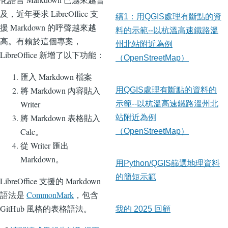
及，近年要求 LibreOffice 支
續1：用QGIS處理有斷點的資
援 Markdown 的呼聲越來越
料的示範--以杭溫高速鐵路溫
高。有賴於這個專案，
州北站附近為例
LibreOffice 新增了以下功能：
（OpenStreetMap）
匯入 Markdown 檔案
將 Markdown 內容貼入
用QGIS處理有斷點的資料的
Writer
示範--以杭溫高速鐵路溫州北
將 Markdown 表格貼入
站附近為例
Calc。
（OpenStreetMap）
從 Writer 匯出
Markdown。
用Python/QGIS篩選地理資料
的簡短示範
LibreOffice 支援的 Markdown
語法是
CommonMark
，包含
GitHub 風格的表格語法。
我的 2025 回顧