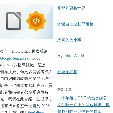
肥貓的異想世界
軟體自由運動部落格
馬哥的大小事
今年，LibreOffice 再次成為
My Libre World
Google Summer of Code
(GSoC) 的指導組織，這是一
個專注於引領更多開發者投入
社會派宅爸
自由與開源軟體開發的全球性
計畫。七個專案順利完成。貢
最新文章
獻者和指導者都享受這段時
二十年後，ODF 依然是辦公
光，我們在此介紹一些成果，
文件唯一真正的開放標準，也
這些成果會整合進將於 2026
是政府唯一能信任的標準
年 2 月釋出的
LibreOffice