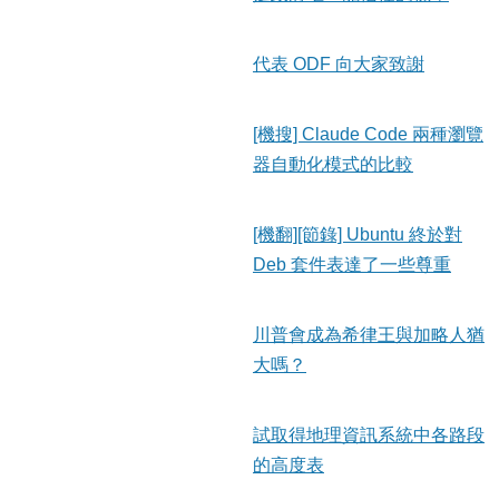
代表 ODF 向大家致謝
[機搜] Claude Code 兩種瀏覽
器自動化模式的比較
[機翻][節錄] Ubuntu 終於對
Deb 套件表達了一些尊重
川普會成為希律王與加略人猶
大嗎？
試取得地理資訊系統中各路段
的高度表