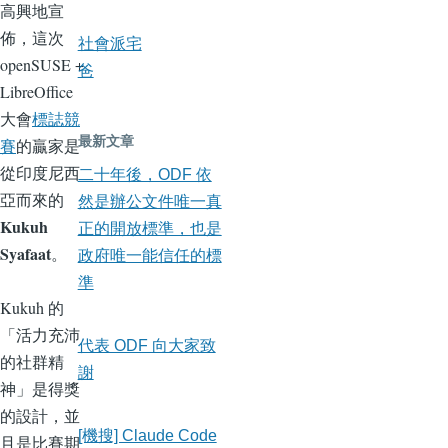
高興地宣
佈，這次
社會派宅
openSUSE +
爸
LibreOffice
大會
標誌競
最新文章
賽
的贏家是
從印度尼西
二十年後，ODF 依
亞而來的
然是辦公文件唯一真
Kukuh
正的開放標準，也是
Syafaat
。
政府唯一能信任的標
準
Kukuh 的
「活力充沛
代表 ODF 向大家致
的社群精
謝
神」是得獎
的設計，並
[機搜] Claude Code
且是比賽期