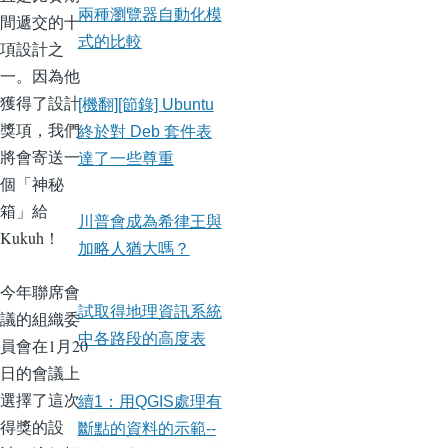
兩種瀏覽器自動化模
間遞交的十
式的比較
項設計之
一。因為他
獲得了設計
[機翻][節錄] Ubuntu
獎項，我們
終於對 Deb 套件表
將會寄送一
達了一些尊重
個「神秘
箱」給
川普會成為希律王與
Kukuh！
加略人猶大嗎？
今年聯席會
試取得地理資訊系統
議的組織委
中各路段的高度表
員會在1月20
日的會議上
選擇了這次
續1：用QGIS處理有
得獎的設
斷點的資料的示範--