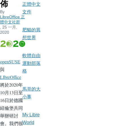
佈
正體中文
By
文件
LibreOffice 正
體中文社群
, 25 一月,
肥貓的異
2020
想世界
軟體自由
openSUSE
運動部落
與
格
LIbreOffice
將於2020年
馬哥的大
10月13日至
小事
16日於德國
紐倫堡共同
My Libre
舉辦研討
World
會。我們很