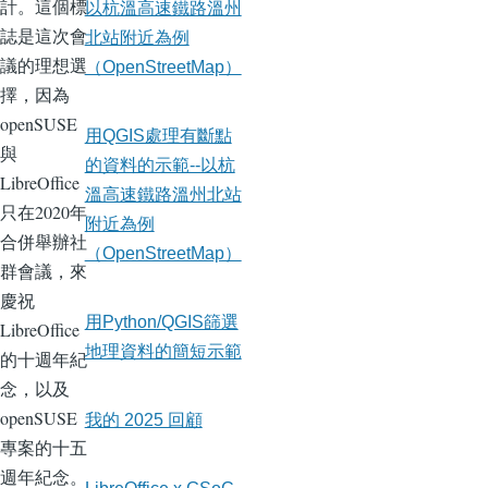
計。這個標
以杭溫高速鐵路溫州
誌是這次會
北站附近為例
議的理想選
（OpenStreetMap）
擇，因為
openSUSE
用QGIS處理有斷點
與
的資料的示範--以杭
LibreOffice
溫高速鐵路溫州北站
只在2020年
附近為例
合併舉辦社
（OpenStreetMap）
群會議，來
慶祝
用Python/QGIS篩選
LibreOffice
地理資料的簡短示範
的十週年紀
念，以及
openSUSE
我的 2025 回顧
專案的十五
週年紀念。