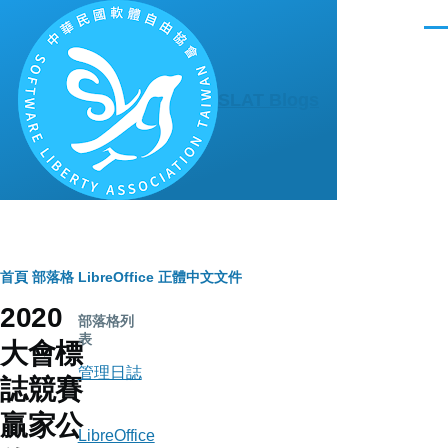
移至主內容
選
單
SLAT Blogs
導
首頁
部落格
LibreOffice 正體中文文件
2020
航
部落格列
表
大會標
連
管理日誌
誌競賽
結
贏家公
LibreOffice