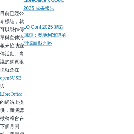
LibreOffice x GSoC
2025 成果報告
目前已經公
布標誌，就
LO Conf 2025 精彩
可以製作傳
回顧：奧地利軍隊的
單與宣傳海
開源轉型之路
報來協助宣
傳活動。會
議的網頁很
快就會在
openSUSE
與
LIbreOffice
的網站上提
供，而演講
徵稿將會在
下個月開