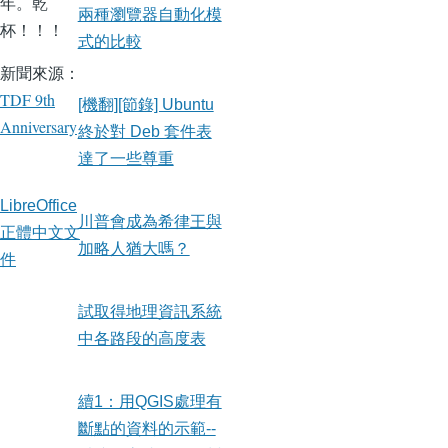
年。乾
兩種瀏覽器自動化模
杯！！！
式的比較
新聞來源：
TDF 9th
[機翻][節錄] Ubuntu
Anniversary
終於對 Deb 套件表
達了一些尊重
LibreOffice
川普會成為希律王與
正體中文文
加略人猶大嗎？
件
試取得地理資訊系統
中各路段的高度表
續1：用QGIS處理有
斷點的資料的示範--