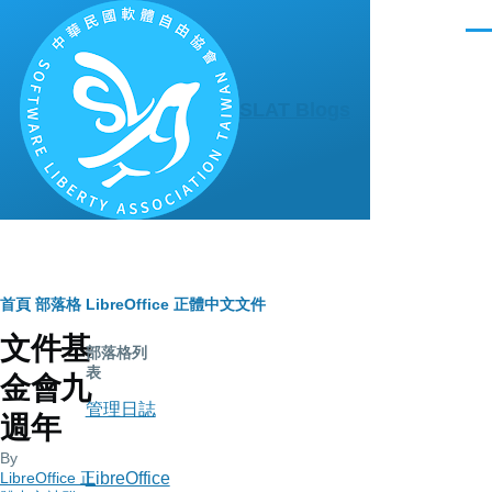
移至主內容
選
單
SLAT Blogs
導
首頁
部落格
LibreOffice 正體中文文件
文件基
航
部落格列
表
金會九
連
管理日誌
週年
結
By
LibreOffice 正
LibreOffice