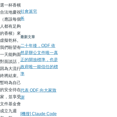
選一杯香檳
合法地慶祝
社會派宅
（應該每個
爸
人都有足夠
的香檳）來
最新文章
虛擬乾杯。
二十年後，ODF 依
我們盼望有
然是辦公文件唯一真
一天能夠面
正的開放標準，也是
對面談話，
政府唯一能信任的標
因為大流行
準
終將結束。
暫時為自己
的安全待在
代表 ODF 向大家致
家，並享受
謝
文件基金會
成立九週
[機搜] Claude Code