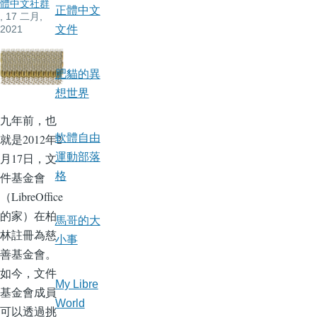
體中文社群
正體中文
, 17 二月,
2021
文件
肥貓的異
想世界
九年前，也
就是2012年2
軟體自由
月17日，文
運動部落
件基金會
格
（LibreOffice
的家）在柏
馬哥的大
林註冊為慈
小事
善基金會。
如今，文件
My Libre
基金會成員
World
可以透過挑