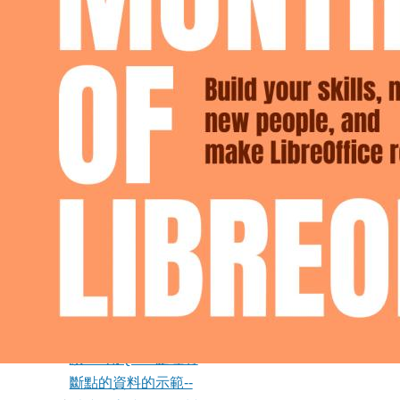
兩種瀏覽器自動化模
式的比較
[機翻][節錄] Ubuntu
終於對 Deb 套件表
達了一些尊重
川普會成為希律王與
加略人猶大嗎？
試取得地理資訊系統
中各路段的高度表
續1：用QGIS處理有
斷點的資料的示範--