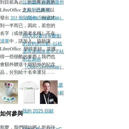
到目前為止，2022年11月的
以杭溫高速鐵路溫州
LibreOffice 之月，已經可以
北站附近為例
發出
203 個貼紙包
。但這才
（OpenStreetMap）
到一半而已，因此，若您的
名字（或使用者名稱）不在
用QGIS處理有斷點
清單
中，請加入，協助讓
的資料的示範--以杭
LibreOffice 變得更好，並獲
溫高速鐵路溫州北站
得一些很酷的東西！我們也
附近為例
會額外贈送十個額外的紀念
（OpenStreetMap）
品，分別給十名幸運兒……
用Python/QGIS篩選
地理資料的簡短示範
我的 2025 回顧
如何參與
那麼，我們開始吧！您有許