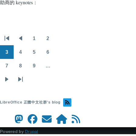
助商的 keynotes：
1
2
Pagination
First
Previous
頁
頁
page
page
面
面
3
4
5
6
頁
頁
頁
頁
面
面
面
面
7
8
9
…
頁
頁
頁
面
面
面
下
Last
一
page
頁
LibreOffice 正體中文社群's blog
Powered by
Drupal