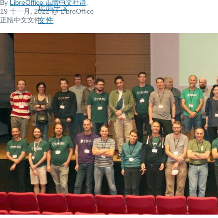
By
LibreOffice 正體中文社群
,
正體中文
19 十一月, 2022
@ LibreOffice
正體中文文件
文件
肥貓的異
想世界
軟體自由
運動部落
格
馬哥的大
小事
My Libre
World