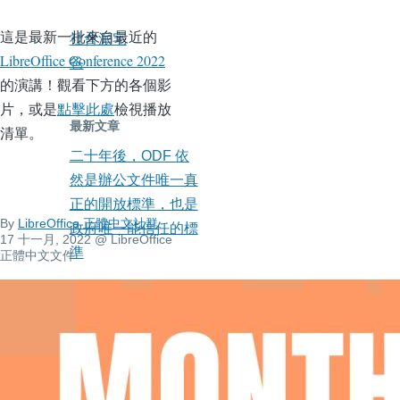
這是最新一批來自最近的
社會派宅
LibreOffice Conference 2022
爸
的演講！觀看下方的各個影
片，或是
點擊此處
檢視播放
最新文章
清單。
二十年後，ODF 依
然是辦公文件唯一真
正的開放標準，也是
By
LibreOffice 正體中文社群
,
政府唯一能信任的標
17 十一月, 2022
@ LibreOffice
準
正體中文文件
代表 ODF 向大家致
謝
[機搜] Claude Code