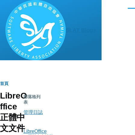
移至主內容
選
單
SLAT Blogs
導
首頁
LibreO
航
部落格列
表
ffice
連
管理日誌
正體中
結
文文件
LibreOffice