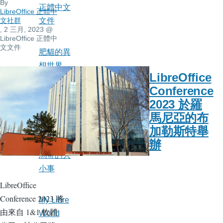
By
正體中文
LibreOffice 正體中
文社群
文件
, 2 三月, 2023
@
LibreOffice 正體中
文文件
肥貓的異
想世界
LibreOffice
Conference
軟體自由
2023 於羅
運動部落
馬尼亞的布
格
加勒斯特舉
辦
馬哥的大
小事
LibreOffice
Conference 2023 將
My Libre
由來自 1&1 軟體
World