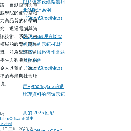
以杭溫高速鐵路溫州
說，自動控制與電
北站附近為例
腦學院的使命是培
（OpenStreetMap）
力高品質的科學研
究，透過電腦與資
訊技術、系統工程
用QGIS處理有斷點
領域的教育分享知
的資料的示範--以杭
識，並為學院內的
溫高速鐵路溫州北站
學生與教職員提供
附近為例
令人興奮的、高水
（OpenStreetMap）
準的專業與社會環
境。
用Python/QGIS篩選
地理資料的簡短示範
我的 2025 回顧
By
LibreOffice 正體中
文社群
, 17 二月, 2023
@