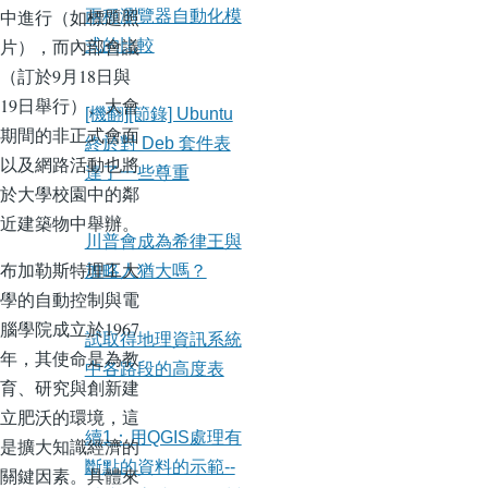
中進行（如標題照
兩種瀏覽器自動化模
片），而內部會議
式的比較
（訂於9月18日與
19日舉行）、大會
[機翻][節錄] Ubuntu
期間的非正式會面
終於對 Deb 套件表
以及網路活動也將
達了一些尊重
於大學校園中的鄰
近建築物中舉辦。
川普會成為希律王與
布加勒斯特理工大
加略人猶大嗎？
學的自動控制與電
腦學院成立於1967
試取得地理資訊系統
年，其使命是為教
中各路段的高度表
育、研究與創新建
立肥沃的環境，這
續1：用QGIS處理有
是擴大知識經濟的
斷點的資料的示範--
關鍵因素。具體來