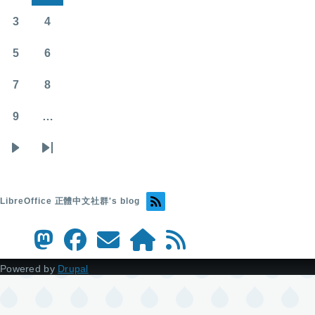
面
面
3
4
頁
頁
面
面
5
6
頁
頁
面
面
7
8
頁
頁
面
面
9
…
頁
面
下
Last
一
page
頁
LibreOffice 正體中文社群's blog
Powered by
Drupal