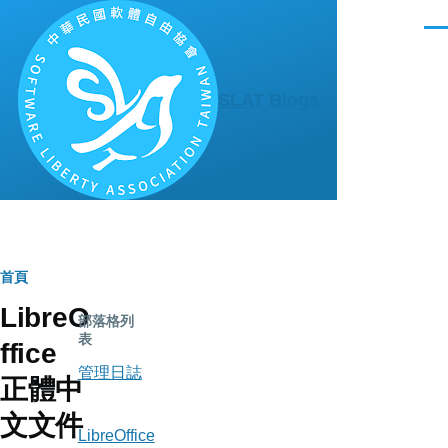
移至主內容
選
單
SLAT Blogs
導
首頁
LibreO
航
部落格列
表
ffice
連
管理日誌
正體中
結
文文件
LibreOffice