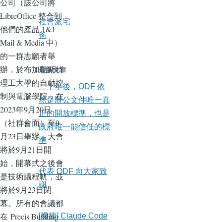
公司（該公司將
LibreOffice 整合到
社會派宅
他們的產品 1&1
爸
Mail & Media 中）
的一群志願者舉
辦，於布加勒斯特
最新文章
理工大學的自動控
二十年後，ODF 依
制與電腦學院，在
然是辦公文件唯一真
2023年9月20日
正的開放標準，也是
（社群會面）至9
政府唯一能信任的標
月23日舉辦。大會
準
將於9月21日開
始，開幕式之後會
代表 ODF 向大家致
是技術議程軌，並
謝
將於9月23日閉
幕。所有的會議都
在 Precis Building
[機搜] Claude Code