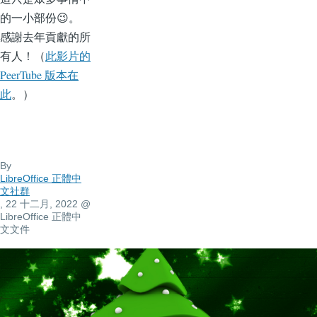
的一小部份
😉
。
感謝去年貢獻的所
有人！（
此影片的
PeerTube 版本在
此
。）
By
LibreOffice 正體中
文社群
, 22 十二月, 2022
@
LibreOffice 正體中
文文件