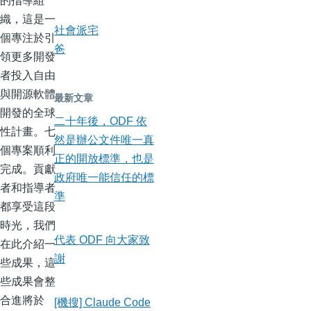
織，這是一
社會派宅
個專注於引
爸
領更多開發
者投入自由
與開源軟體
最新文章
開發的全球
二十年後，ODF 依
性計畫。七
然是辦公文件唯一真
個專案順利
正的開放標準，也是
完成。貢獻
政府唯一能信任的標
者和指導者
準
都享受這段
時光，我們
代表 ODF 向大家致
在此介紹一
謝
些成果，這
些成果會整
合進將於
[機搜] Claude Code