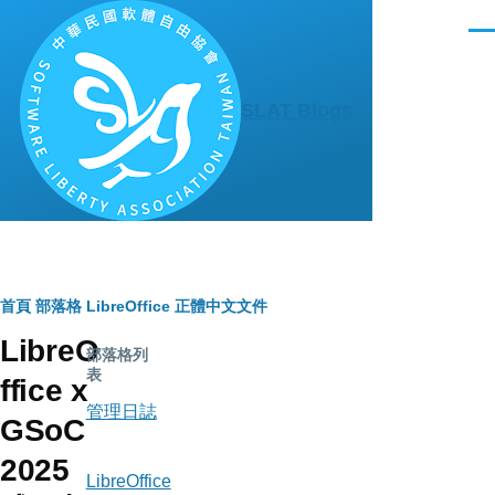
移至主內容
選
單
SLAT Blogs
導
首頁
部落格
LibreOffice 正體中文文件
LibreO
航
部落格列
表
ffice x
連
管理日誌
GSoC
結
2025
LibreOffice