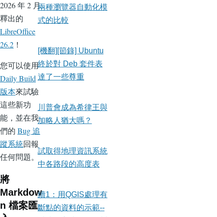
2026 年 2 月
兩種瀏覽器自動化模
釋出的
式的比較
LibreOffice
26.2
！
[機翻][節錄] Ubuntu
終於對 Deb 套件表
您可以使用
達了一些尊重
Daily Build
版本
來試驗
這些新功
川普會成為希律王與
能，並在我
加略人猶大嗎？
們的
Bug 追
蹤系統
回報
試取得地理資訊系統
任何問題。
中各路段的高度表
將
Markdow
續1：用QGIS處理有
n 檔案匯
斷點的資料的示範--