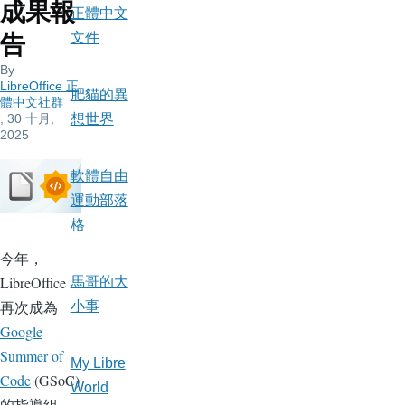
成果報
正體中文
文件
告
By
LibreOffice 正
肥貓的異
體中文社群
, 30 十月,
想世界
2025
軟體自由
運動部落
格
今年，
LibreOffice
馬哥的大
再次成為
小事
Google
Summer of
My Libre
Code
(GSoC)
World
的指導組