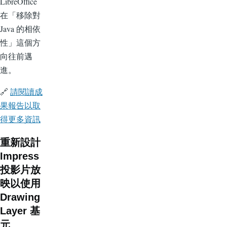
LibreOffice
在「移除對
Java 的相依
性」這個方
向往前邁
進。
🔗
請閱讀成
果報告以取
得更多資訊
重新設計
Impress
投影片放
映以使用
Drawing
Layer 基
元