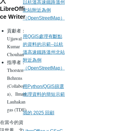
入
以杭溫高速鐵路溫州
LibreOffi
北站附近為例
ce Writer
（OpenStreetMap）
貢獻者：
用QGIS處理有斷點
Ujjawal
的資料的示範--以杭
Kumar
溫高速鐵路溫州北站
Chouhan
附近為例
指導者：
（OpenStreetMap）
Thorsten
Behrens
(Collabor
用Python/QGIS篩選
a)、Ilmari
地理資料的簡短示範
Lauhakan
gas (TDF)
我的 2025 回顧
在當今的資
訊世界，文