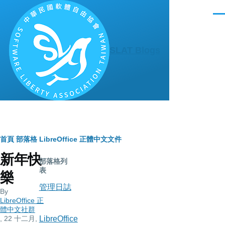
移至主內容
選
單
SLAT Blogs
導
首頁
部落格
LibreOffice 正體中文文件
新年快
航
部落格列
表
樂
連
管理日誌
By
結
LibreOffice 正
體中文社群
, 22 十二月,
LibreOffice