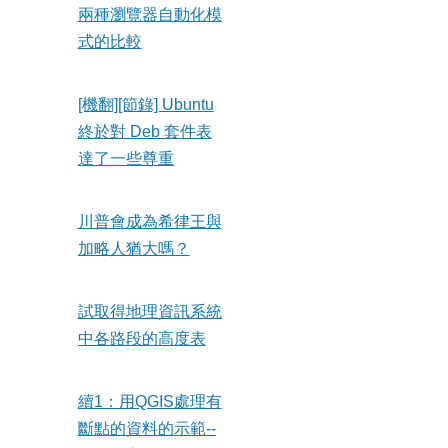
兩種瀏覽器自動化模
式的比較
[機翻][節錄] Ubuntu
終於對 Deb 套件表
達了一些尊重
川普會成為希律王與
加略人猶大嗎？
試取得地理資訊系統
中各路段的高度表
續1：用QGIS處理有
斷點的資料的示範--