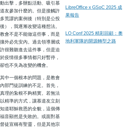
動出擊，多辦點活動、吸引慕
LibreOffice x GSoC 2025 成
道友參加什麼的。但是接觸許
果報告
多荒謬的案例後（特別是公投
後），我逐漸改變這種想法。
教會不是不能做這些事，而是
LO Conf 2025 精彩回顧：奧
攘外必先安內。過去領導層或
地利軍隊的開源轉型之路
許很難聽進去這件事，但是迫
於疫情很多事情都只好暫停，
卻也不失為改變的機會。
其中一個根本的問題，是教會
內部門徒訓練的不足。首先，
真理的紮根不夠精實。若無法
以精準的方式，讓慕道友立刻
知道耶穌救恩的全貌，這個傳
福音顯然是失敗的。或面對基
督徒宣稱有聖靈，但是其他宗