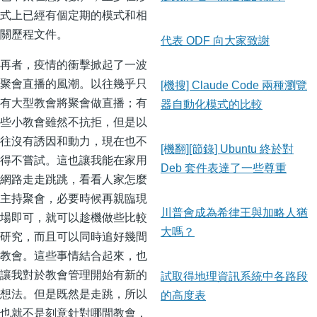
式上已經有個定期的模式和相
關歷程文件。
代表 ODF 向大家致謝
再者，疫情的衝擊掀起了一波
聚會直播的風潮。以往幾乎只
[機搜] Claude Code 兩種瀏覽
有大型教會將聚會做直播；有
器自動化模式的比較
些小教會雖然不抗拒，但是以
往沒有誘因和動力，現在也不
[機翻][節錄] Ubuntu 終於對
得不嘗試。這也讓我能在家用
Deb 套件表達了一些尊重
網路走走跳跳，看看人家怎麼
主持聚會，必要時候再親臨現
川普會成為希律王與加略人猶
場即可，就可以趁機做些比較
大嗎？
研究，而且可以同時追好幾間
教會。這些事情結合起來，也
讓我對於教會管理開始有新的
試取得地理資訊系統中各路段
想法。但是既然是走跳，所以
的高度表
也就不是刻意針對哪間教會，