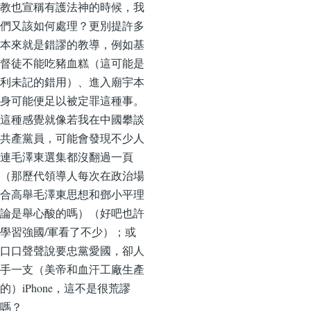
教也宣稱有護法神的時候，我
們又該如何處理？更別提許多
本來就是錯謬的教導，例如基
督徒不能吃豬血糕（這可能是
利未記的錯用）、進入廟宇本
身可能便足以被定罪這種事。
這種感覺就像若我在中國攀談
共產黨員，可能會發現不少人
連毛澤東選集都沒翻過一頁
（那歷代領導人每次在政治場
合高舉毛澤東思想和鄧小平理
論是舉心酸的嗎）（好吧也許
學習強國/軍看了不少）；或
口口聲聲說要忠黨愛國，卻人
手一支（美帝和血汗工廠生產
的）iPhone，這不是很荒謬
嗎？