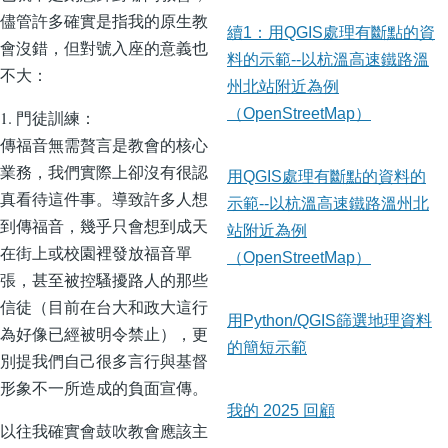
儘管許多確實是指我的原生教
續1：用QGIS處理有斷點的資
會沒錯，但對號入座的意義也
料的示範--以杭溫高速鐵路溫
不大：
州北站附近為例
（OpenStreetMap）
1. 門徒訓練：
傳福音無需贅言是教會的核心
業務，我們實際上卻沒有很認
用QGIS處理有斷點的資料的
真看待這件事。導致許多人想
示範--以杭溫高速鐵路溫州北
到傳福音，幾乎只會想到成天
站附近為例
在街上或校園裡發放福音單
（OpenStreetMap）
張，甚至被控騷擾路人的那些
信徒（目前在台大和政大這行
用Python/QGIS篩選地理資料
為好像已經被明令禁止），更
的簡短示範
別提我們自己很多言行與基督
形象不一所造成的負面宣傳。
我的 2025 回顧
以往我確實會鼓吹教會應該主