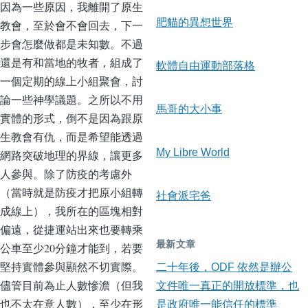
因為一些原因，我離開了原生
肥貓的異想世界
教會，至於會不會回去，下一
步會怎麼做都是未知數。不過
還是有和當地的牧者，組成了
軟體自由運動部落格
一個定期的線上小組聚會，討
論一些神學議題。之所以不用
馬哥的大小事
實體的形式，倒不是因為跟原
生教會有仇，而是希望能透過
My Libre World
網路突破地理的界線，讓更多
人參與。除了防疫的考慮外
（當時就是防疫才把原小組轉
社會派宅爸
成線上），我所在的區塊相對
偏遠，從捷運站出來也要轉乘
最新文章
公車至少20分鐘才能到，若要
堅持實體參與顯然不切實際。
二十年後，ODF 依然是辦公
儘管目前為止人數慘澹（但我
文件唯一真正的開放標準，也
也不太在意人數），至少在形
是政府唯一能信任的標準