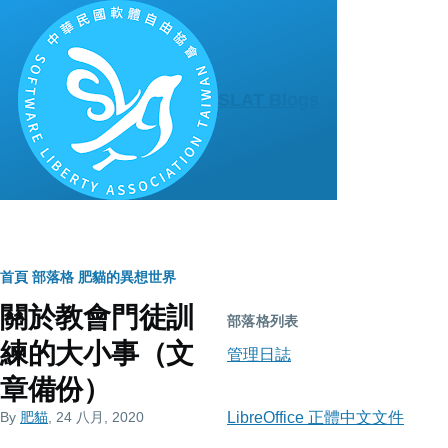
移至主內容
SLAT Blogs
導
首頁
部落格
肥貓的異想世界
關於教會門徒訓
航
部落格列表
練的大小事（文
連
管理日誌
章備份）
結
By
肥貓
, 24 八月, 2020
LibreOffice 正體中文文件