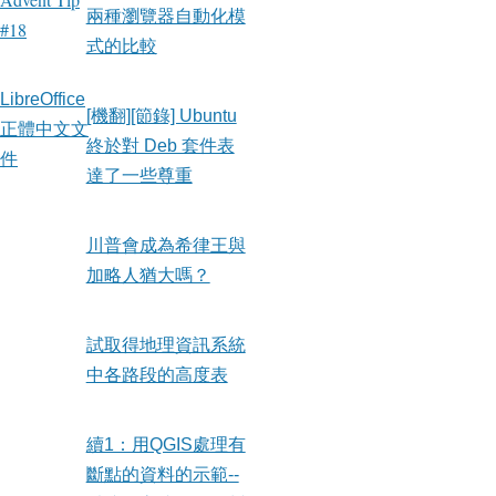
兩種瀏覽器自動化模
#18
式的比較
LibreOffice
[機翻][節錄] Ubuntu
正體中文文
終於對 Deb 套件表
件
達了一些尊重
川普會成為希律王與
加略人猶大嗎？
試取得地理資訊系統
中各路段的高度表
續1：用QGIS處理有
斷點的資料的示範--