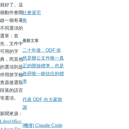
就好了。這
個動作會開
社會派宅
啟一個有著
爸
不同選項的
選單：首
最新文章
先，文件中
二十年後，ODF 依
可用的字
然是辦公文件唯一真
典，而其他
正的開放標準，也是
的選項則是
政府唯一能信任的標
停用拼字檢
準
查器後選取
段落的語言
等選項。
代表 ODF 向大家致
謝
新聞來源：
LibreOffice:
[機搜] Claude Code
Advent Tip