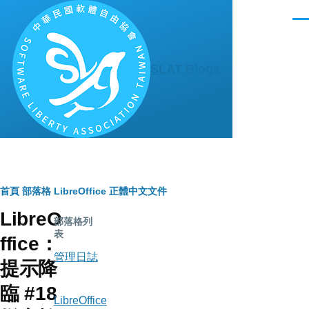
移至主內容
選
單
SLAT Blogs
導
首頁
部落格
LibreOffice 正體中文文件
LibreO
航
部落格列
表
ffice：
連
管理日誌
提示降
結
臨 #18
LibreOffice