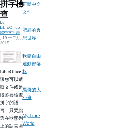
拼字檢
正體中文
文件
查
By
LibreOffice 正
肥貓的異
體中文社群
, 19 十二月,
想世界
2015
軟體自由
運動部落
LibreOffice
格
讓您可以選
取文件或是
馬哥的大
段落要檢查
小事
拼字的語
言，只要點
My Libre
選在狀態列
World
上的語言區