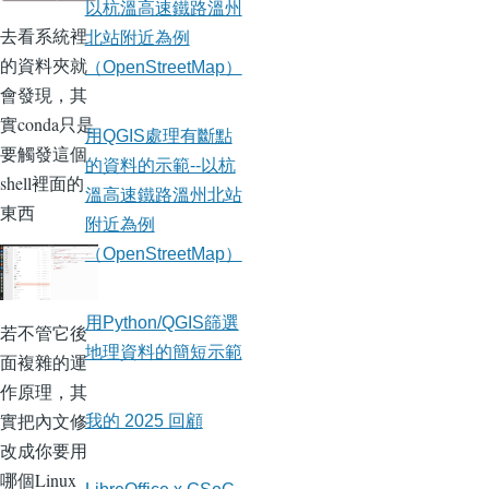
以杭溫高速鐵路溫州
去看系統裡
北站附近為例
的資料夾就
（OpenStreetMap）
會發現，其
實conda只是
用QGIS處理有斷點
要觸發這個
的資料的示範--以杭
shell裡面的
溫高速鐵路溫州北站
東西
附近為例
（OpenStreetMap）
用Python/QGIS篩選
若不管它後
地理資料的簡短示範
面複雜的運
作原理，其
實把內文修
我的 2025 回顧
改成你要用
哪個Linux