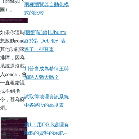
（節錄如下
兩種瀏覽器自動化模
圖）。
式的比較
如果你這時
[機翻][節錄] Ubuntu
想啟動conda
終於對 Deb 套件表
其他功能來
達了一些尊重
排障，因為
系統還沒載
川普會成為希律王與
入conda，會
加略人猶大嗎？
一直報錯說
找不到指
試取得地理資訊系統
令，甚為麻
中各路段的高度表
煩。
續1：用QGIS處理有
斷點的資料的示範--