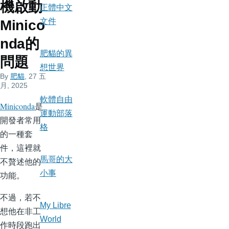
機啟動
正體中文
文件
Minico
nda的
肥貓的異
問題
想世界
By
肥貓
, 27 五
月, 2025
軟體自由
Miniconda
是
運動部落
開發者常用
格
的一種套
件，這裡就
馬哥的大
不贅述他的
小事
功能。
不過，若不
My Libre
想他在非工
World
作時段跑出