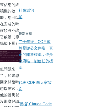
來佔您的終
端機的效
社會派宅
能，您可以
爸
在安裝的時
候預設不讓
最新文章
它啟動（節
二十年後，ODF 依
錄如下圖）
然是辦公文件唯一真
正的開放標準，也是
政府唯一能信任的標
準
但問題來
了，如果您
回來開發時
代表 ODF 向大家致
想啟動它，
謝
他的說明就
沒那麼好讀
[機搜] Claude Code