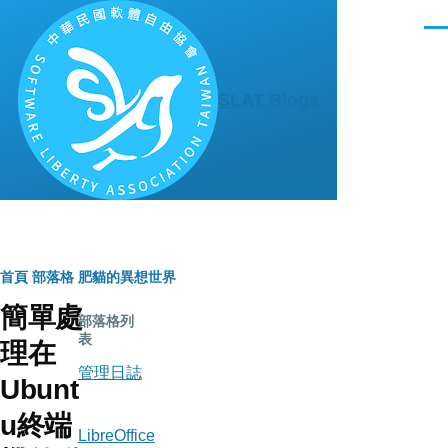
移至主內容
選
單
SLAT Blogs
導
首頁
部落格
肥貓的異想世界
簡單處
航
部落格列
表
理在
連
管理日誌
Ubunt
結
u終端
LibreOffice