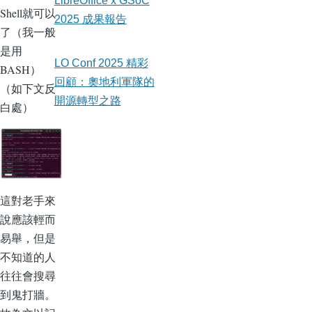
LibreOffice x GSoC
Shell就可以
2025 成果報告
了（我一般
是用
LO Conf 2025 精彩
BASH）
回顧：奧地利軍隊的
（如下文反
開源轉型之路
白處）
這對老手來
說應該輕而
易舉，但是
不知道的人
往往會搜尋
到鬼打牆。