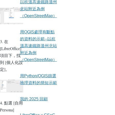
以杭溫高速鐵路溫州
北站附近為例
（OpenStreetMap）
用QGIS處理有斷點
的資料的示範--以杭
3. 在
溫高速鐵路溫州北站
[LibreOffice]
附近為例
項目下，找
（OpenStreetMap）
到 [個人化設
定]。
用Python/QGIS篩選
地理資料的簡短示範
我的 2025 回顧
4. 點選 [自用
Persona]