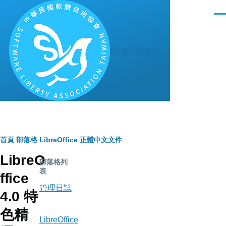
移至主內容
選
單
SLAT Blogs
導
首頁
部落格
LibreOffice 正體中文文件
LibreO
航
部落格列
表
ffice
連
管理日誌
4.0 特
結
色精
LibreOffice