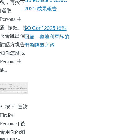
LibreOffice x GSoC
後，再按下
2025 成果報告
[選取
Persona 主
題] 按鈕。接
LO Conf 2025 精彩
著會跳出個
回顧：奧地利軍隊的
對話方塊告
開源轉型之路
知你怎麼找
Persona 主
題。
5. 按下 [造訪
Firefox
Personas] 後
會用你的瀏