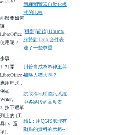
/en-US/
兩種瀏覽器自動化模
式的比較
那麼要如何
讓
[機翻][節錄] Ubuntu
LibreOffice
終於對 Deb 套件表
使用呢？
達了一些尊重
步驟：
1. 打開
川普會成為希律王與
LibreOffice 4
加略人猶大嗎？
應用程式，
例如
試取得地理資訊系統
Writer。
中各路段的高度表
2. 按下選單
列上的 [工
續1：用QGIS處理有
具] > [選
斷點的資料的示範--
項]。