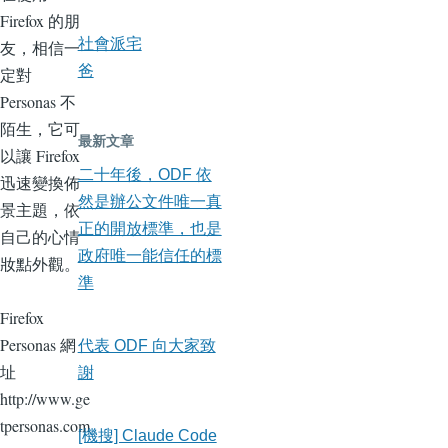
Firefox 的朋
社會派宅
友，相信一
爸
定對
Personas 不
陌生，它可
最新文章
以讓 Firefox
二十年後，ODF 依
迅速變換佈
然是辦公文件唯一真
景主題，依
正的開放標準，也是
自己的心情
政府唯一能信任的標
妝點外觀。
準
Firefox
Personas 網
代表 ODF 向大家致
址
謝
http://www.ge
tpersonas.com
[機搜] Claude Code