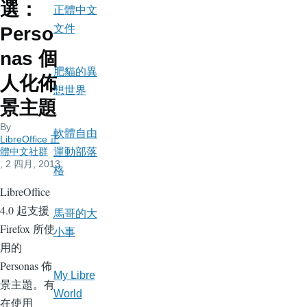
選：
正體中文
文件
Perso
nas 個
肥貓的異
人化佈
想世界
景主題
By
軟體自由
LibreOffice 正
體中文社群
運動部落
, 2 四月, 2013
格
LibreOffice
4.0 起支援
馬哥的大
Firefox 所使
小事
用的
Personas 佈
My Libre
景主題。有
World
在使用