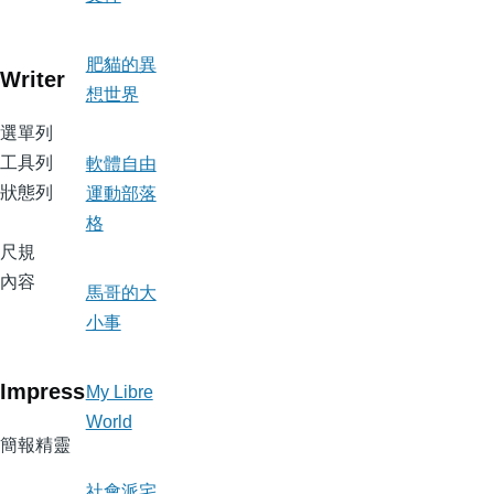
肥貓的異
Writer
想世界
選單列
工具列
軟體自由
狀態列
運動部落
格
尺規
內容
馬哥的大
小事
Impress
My Libre
World
簡報精靈
社會派宅