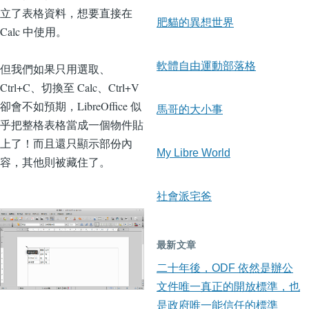
立了表格資料，想要直接在
肥貓的異想世界
Calc 中使用。
軟體自由運動部落格
但我們如果只用選取、
Ctrl+C、切換至 Calc、Ctrl+V
卻會不如預期，LibreOffice 似
馬哥的大小事
乎把整格表格當成一個物件貼
上了！而且還只顯示部份內
My Libre World
容，其他則被藏住了。
社會派宅爸
最新文章
二十年後，ODF 依然是辦公
文件唯一真正的開放標準，也
是政府唯一能信任的標準