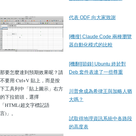
代表 ODF 向大家致謝
[機搜] Claude Code 兩種瀏覽
器自動化模式的比較
[機翻][節錄] Ubuntu 終於對
那要怎麼達到預期效果呢？請
Deb 套件表達了一些尊重
不要用 Ctrl+V 貼上，而是按
下工具列中「貼上圖示」右方
川普會成為希律王與加略人猶
的下拉箭頭，選擇
大嗎？
「HTML(超文字標記語
言)」。
試取得地理資訊系統中各路段
的高度表